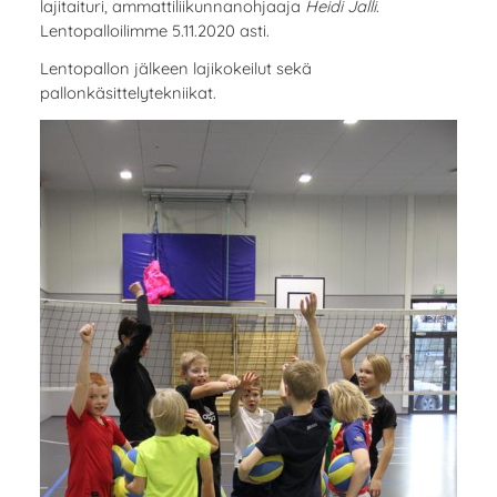
lajitaituri, ammattiliikunnanohjaaja
Heidi Jalli
.
Lentopalloilimme 5.11.2020 asti.
Lentopallon jälkeen lajikokeilut sekä
pallonkäsittelytekniikat.