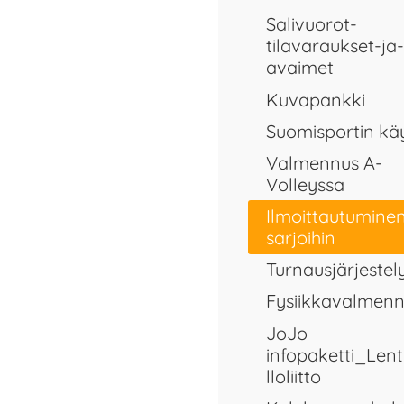
Salivuorot-
tilavaraukset-ja-
avaimet
Kuvapankki
Suomisportin kä
Valmennus A-
Volleyssa
Ilmoittautumine
sarjoihin
Turnausjärjestel
Fysiikkavalmen
JoJo
infopaketti_Len
lloliitto