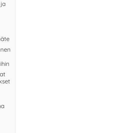
ja
äte
inen
ihin
at
kset
ma