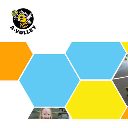
Siirry
sivun
sisältöön
A-Volley ry