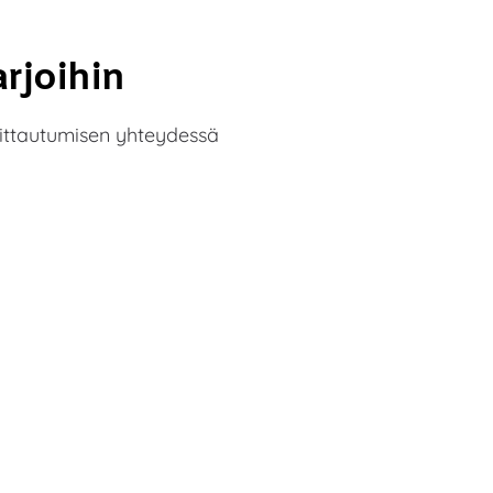
rjoihin
oittautumisen yhteydessä