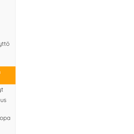
yttö
n
yt
nus
topa