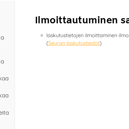
Ilmoittautuminen sa
laskutustietojen ilmoittaminen ilm
ja
(
Seuran laskutustiedot
)
ja
Akaa
Akaa
eita