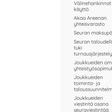
Välinehankinnat 
käyttö
Akaa Areenan
yhteisvarasto
Seuran maksupä
Seuran taloudell
tuki
turnausjärjestely
Joukkueiden om
yhteistyösopimu
Joukkueiden
toiminta- ja
taloussuunnitel
Joukkueiden
viestintä osana
seuraviestintää